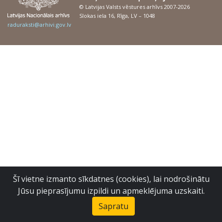
© Latvijas Valsts vēstures arhīvs 2007-2026
Slokas iela 16, Rīga, LV – 1048
raduraksti@arhivi.gov.lv
Šī vietne izmanto sīkdatnes (cookies), lai nodrošinātu
Jūsu pieprasījumu izpildi un apmeklējuma uzskaiti.
Sapratu