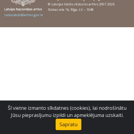
© Latvijas Valsts vēstures arhīvs 2007-2026
Slokas iela 16, Rīga, LV – 1048
raduraksti@arhivi.gov.lv
Šī vietne izmanto sīkdatnes (cookies), lai nodrošinātu
Jūsu pieprasījumu izpildi un apmeklējuma uzskaiti.
Sapratu