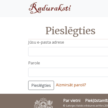
Pieslēgties
Jūsu e-pasta adrese
Parole
Aizmirsāt paroli?
Pieslēgties
Par vietni
Piekļūstamī
© Latvijas Valsts vēstures arhīvs 2