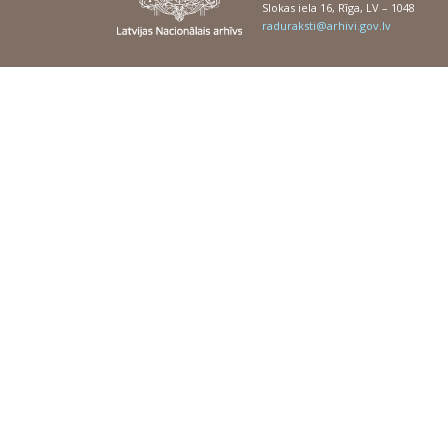
Slokas iela 16, Rīga, LV – 1048
raduraksti@arhivi.gov.lv