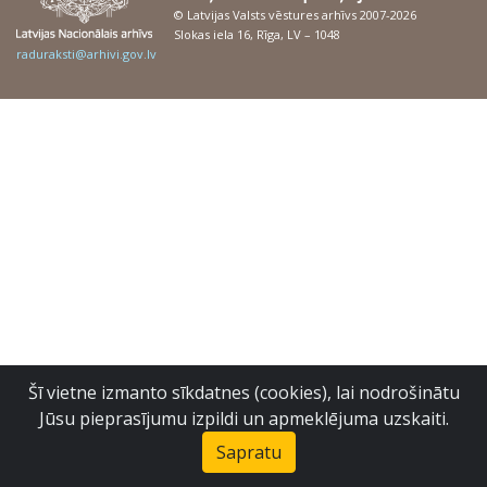
© Latvijas Valsts vēstures arhīvs 2007-2026
Slokas iela 16, Rīga, LV – 1048
raduraksti@arhivi.gov.lv
Šī vietne izmanto sīkdatnes (cookies), lai nodrošinātu
Jūsu pieprasījumu izpildi un apmeklējuma uzskaiti.
Sapratu