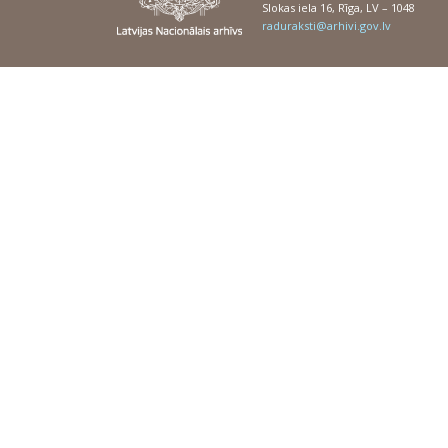
Slokas iela 16, Rīga, LV – 1048
raduraksti@arhivi.gov.lv