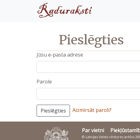
Pieslēgties
Jūsu e-pasta adrese
Parole
Aizmirsāt paroli?
Pieslēgties
Par vietni
Piekļūstamī
© Latvijas Valsts vēstures arhīvs 2