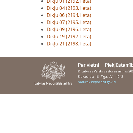
Dikļu 01 (2192. lieta)
Dikļu 04 (2193. lieta)
Dikļu 06 (2194. lieta)
Dikļu 07 (2195. lieta)
Dikļu 09 (2196. lieta)
Dikļu 19 (2197. lieta)
Dikļu 21 (2198. lieta)
Par vietni
Piekļūstamī
© Latvijas Valsts vēstures arhīvs 2
Slokas iela 16, Rīga, LV – 1048
raduraksti@arhivi.gov.lv