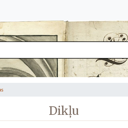
as
Dikļu