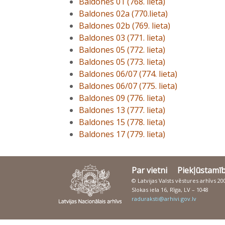
Baldones 01 (768. lieta)
Baldones 02a (770.lieta)
Baldones 02b (769. lieta)
Baldones 03 (771. lieta)
Baldones 05 (772. lieta)
Baldones 05 (773. lieta)
Baldones 06/07 (774. lieta)
Baldones 06/07 (775. lieta)
Baldones 09 (776. lieta)
Baldones 13 (777. lieta)
Baldones 15 (778. lieta)
Baldones 17 (779. lieta)
Par vietni
Piekļūstamī
© Latvijas Valsts vēstures arhīvs 2
Slokas iela 16, Rīga, LV – 1048
raduraksti@arhivi.gov.lv