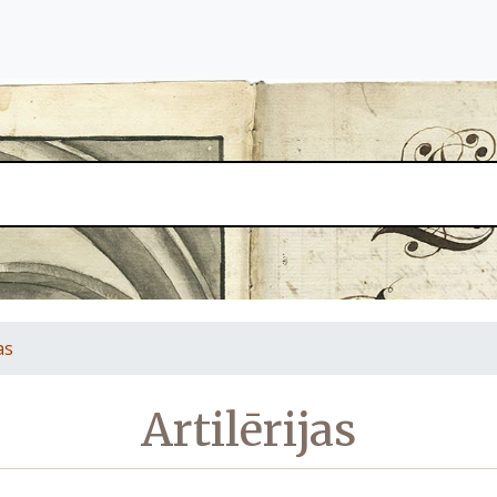
as
Artilērijas