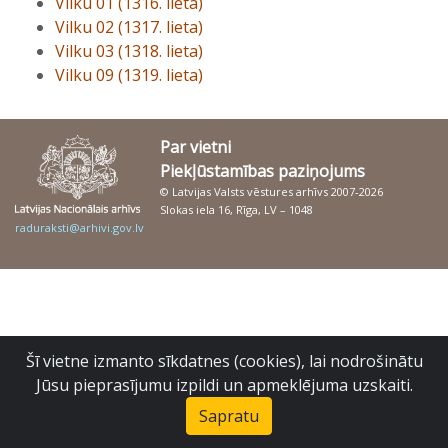
Vilku 01 (1316. lieta)
Vilku 02 (1317. lieta)
Vilku 03 (1318. lieta)
Vilku 09 (1319. lieta)
Par vietni
Piekļūstamības paziņojums
© Latvijas Valsts vēstures arhīvs 2007-2026
Slokas iela 16, Rīga, LV – 1048
raduraksti@arhivi.gov.lv
Šī vietne izmanto sīkdatnes (cookies), lai nodrošinātu
Jūsu pieprasījumu izpildi un apmeklējuma uzskaiti.
Sapratu