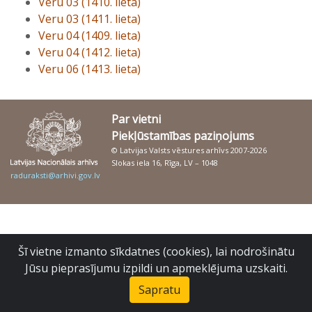
Veru 03 (1410. lieta)
Veru 03 (1411. lieta)
Veru 04 (1409. lieta)
Veru 04 (1412. lieta)
Veru 06 (1413. lieta)
Par vietni
Piekļūstamības paziņojums
© Latvijas Valsts vēstures arhīvs 2007-2026
Slokas iela 16, Rīga, LV – 1048
raduraksti@arhivi.gov.lv
Šī vietne izmanto sīkdatnes (cookies), lai nodrošinātu
Jūsu pieprasījumu izpildi un apmeklējuma uzskaiti.
Sapratu