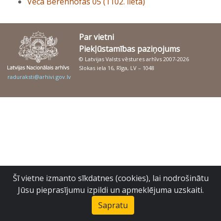
Vecā Berenhofas 05 (1102. lieta)
Par vietni
Piekļūstamības paziņojums
© Latvijas Valsts vēstures arhīvs 2007-2026
Slokas iela 16, Rīga, LV – 1048
raduraksti@arhivi.gov.lv
Šī vietne izmanto sīkdatnes (cookies), lai nodrošinātu
Jūsu pieprasījumu izpildi un apmeklējuma uzskaiti.
Sapratu