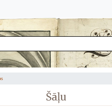
as
Šāļu