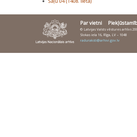
Šāļu 04 (1408. lieta)
Par vietni
Piekļūstamī
© Latvijas Valsts vēstures arhīvs 2
Slokas iela 16, Rīga, LV – 1048
raduraksti@arhivi.gov.lv