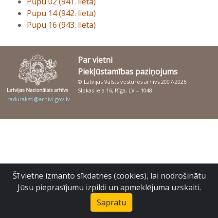
Pupu 02 (941. lieta)
Pupu 14 (942. lieta)
Pupu 16 (943. lieta)
Par vietni
Piekļūstamības paziņojums
© Latvijas Valsts vēstures arhīvs 2007-2026
Slokas iela 16, Rīga, LV – 1048
raduraksti@arhivi.gov.lv
Šī vietne izmanto sīkdatnes (cookies), lai nodrošinātu
Jūsu pieprasījumu izpildi un apmeklējuma uzskaiti.
Sapratu