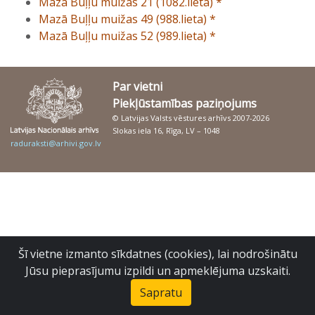
Mazā Buļļu muižas 21 (1082.lieta) *
Mazā Buļļu muižas 49 (988.lieta) *
Mazā Buļļu muižas 52 (989.lieta) *
Par vietni
Piekļūstamības paziņojums
© Latvijas Valsts vēstures arhīvs 2007-2026
Slokas iela 16, Rīga, LV – 1048
raduraksti@arhivi.gov.lv
Šī vietne izmanto sīkdatnes (cookies), lai nodrošinātu
Jūsu pieprasījumu izpildi un apmeklējuma uzskaiti.
Sapratu