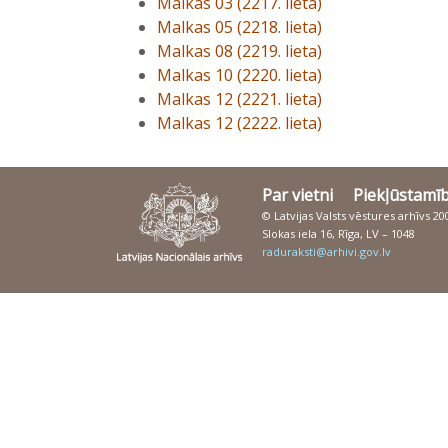
Malkas 03 (2217. lieta)
Malkas 05 (2218. lieta)
Malkas 08 (2219. lieta)
Malkas 10 (2220. lieta)
Malkas 12 (2221. lieta)
Malkas 12 (2222. lieta)
Par vietni
Piekļūstamī
© Latvijas Valsts vēstures arhīvs 2
Slokas iela 16, Rīga, LV – 1048
raduraksti@arhivi.gov.lv