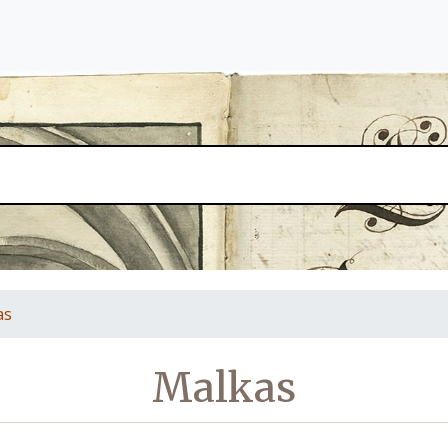
as
Malkas