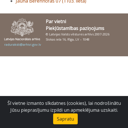
Jaunā Berenhofas 07 (1103. lieta)
Par vietni
Piekļūstamības paziņojums
© Latvijas Valsts vēstures arhīvs 2007-2026
Slokas iela 16, Rīga, LV – 1048
raduraksti@arhivi.gov.lv
Šī vietne izmanto sīkdatnes (cookies), lai nodrošinātu
Jūsu pieprasījumu izpildi un apmeklējuma uzskaiti.
Sapratu