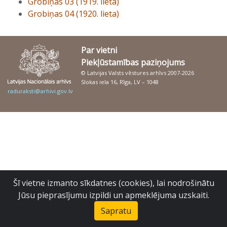
Grobiņas 03 (1919. lieta)
Grobiņas 04 (1920. lieta)
Par vietni
Piekļūstamības paziņojums
© Latvijas Valsts vēstures arhīvs 2007-2026
Slokas iela 16, Rīga, LV – 1048
raduraksti@arhivi.gov.lv
Šī vietne izmanto sīkdatnes (cookies), lai nodrošinātu
Jūsu pieprasījumu izpildi un apmeklējuma uzskaiti.
Sapratu