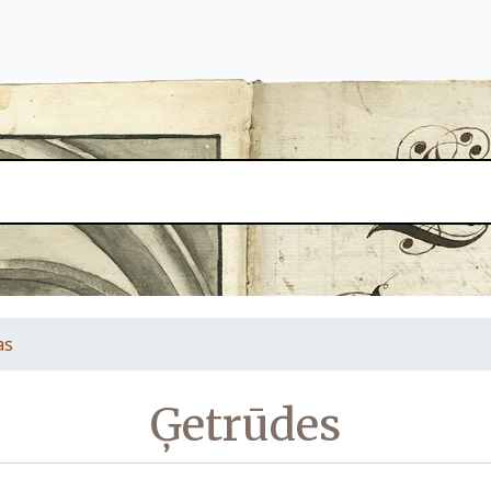
as
Ģetrūdes