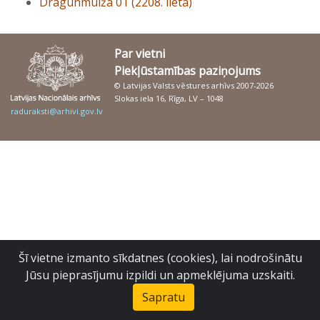
Dragunmuiža 01 (2208. lieta)
Par vietni
Piekļūstamības paziņojums
© Latvijas Valsts vēstures arhīvs 2007-2026
Slokas iela 16, Rīga, LV – 1048
raduraksti@arhivi.gov.lv
Šī vietne izmanto sīkdatnes (cookies), lai nodrošinātu
Jūsu pieprasījumu izpildi un apmeklējuma uzskaiti.
Sapratu