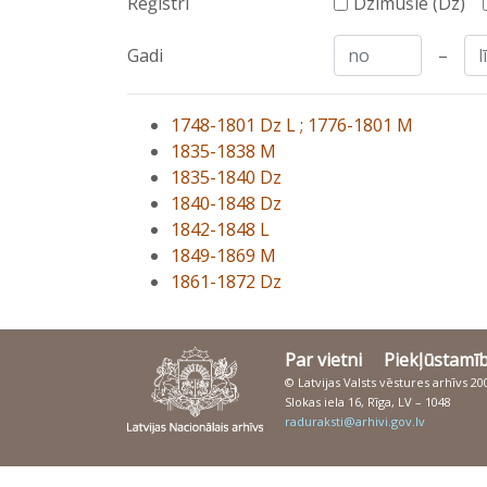
Reģistri
Dzimušie (Dz)
Gadi
–
1748-1801 Dz L ; 1776-1801 M
1835-1838 M
1835-1840 Dz
1840-1848 Dz
1842-1848 L
1849-1869 M
1861-1872 Dz
Par vietni
Piekļūstamī
© Latvijas Valsts vēstures arhīvs 2
Slokas iela 16, Rīga, LV – 1048
raduraksti@arhivi.gov.lv