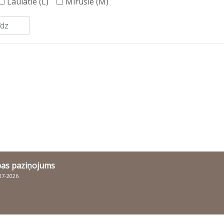
Laulātie (L)
Mirušie (M)
bas paziņojums
007-2026