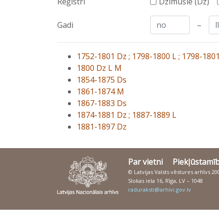
Reģistri
Dzimušie (Dz)
Gadi
–
1752-1801 Dz ; 1798-1800 L ; 1798-180
1800 Dz L M
1854-1875 Ds
1861-1874 M
1867-1883 Ds
1874-1881 Dz ; 1887-1889 L
1881-1897 Dz
Par vietni
Piekļūstamī
© Latvijas Valsts vēstures arhīvs 2
Slokas iela 16, Rīga, LV – 1048
raduraksti@arhivi.gov.lv