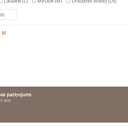
Laulātie (L)
Mirušie (M)
Draudzes locekļi (Ds)
1 M
bas paziņojums
007-2026