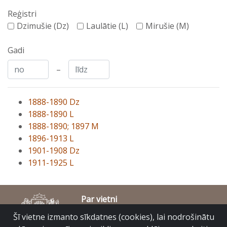
Reģistri
Dzimušie (Dz)
Laulātie (L)
Mirušie (M)
Gadi
–
1888-1890 Dz
1888-1890 L
1888-1890; 1897 M
1896-1913 L
1901-1908 Dz
1911-1925 L
Par vietni
Piekļūstamības paziņojums
Šī vietne izmanto sīkdatnes (cookies), lai nodrošinātu
© Latvijas Valsts vēstures arhīvs 2007-2026