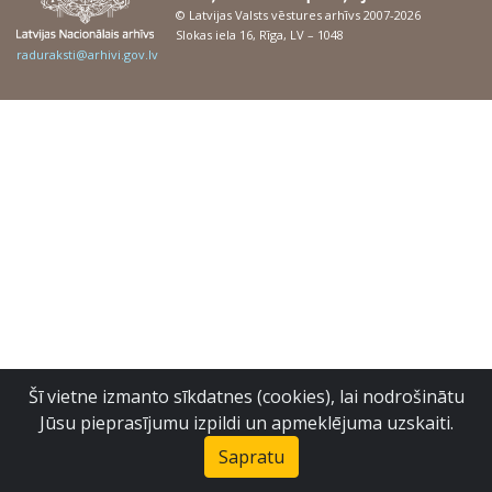
© Latvijas Valsts vēstures arhīvs 2007-2026
Slokas iela 16, Rīga, LV – 1048
raduraksti@arhivi.gov.lv
Šī vietne izmanto sīkdatnes (cookies), lai nodrošinātu
Jūsu pieprasījumu izpildi un apmeklējuma uzskaiti.
Sapratu