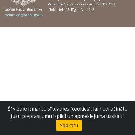
© Latvijas Valsts vēstures arhīvs 2007-2026
Slokas iela 16, Rīga, LV – 1048
raduraksti@arhivi.gov.lv
Šī vietne izmanto sīkdatnes (cookies), lai nodrošinātu
Jūsu pieprasījumu izpildi un apmeklējuma uzskaiti.
Sapratu