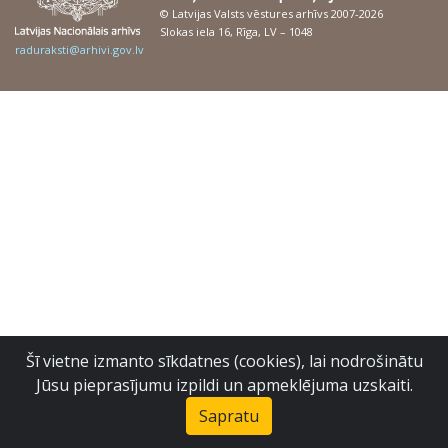
© Latvijas Valsts vēstures arhīvs 2007-2026
Slokas iela 16, Rīga, LV – 1048
raduraksti@arhivi.gov.lv
Šī vietne izmanto sīkdatnes (cookies), lai nodrošinātu
Jūsu pieprasījumu izpildi un apmeklējuma uzskaiti.
Sapratu