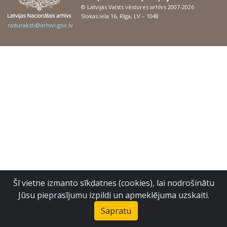
© Latvijas Valsts vēstures arhīvs 2007-2026
Slokas iela 16, Rīga, LV – 1048
raduraksti@arhivi.gov.lv
Šī vietne izmanto sīkdatnes (cookies), lai nodrošinātu
Jūsu pieprasījumu izpildi un apmeklējuma uzskaiti.
Sapratu