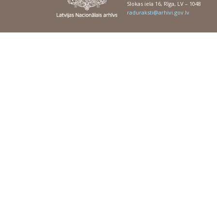
Slokas iela 16, Rīga, LV – 1048
raduraksti@arhivi.gov.lv