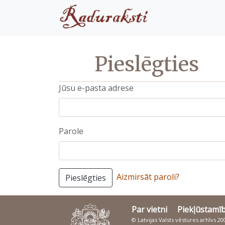
Pieslēgties
Jūsu e-pasta adrese
Parole
Aizmirsāt paroli?
Pieslēgties
Par vietni
Piekļūstamī
© Latvijas Valsts vēstures arhīvs 2