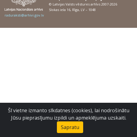
© Latvijas Valsts vēstures arhīvs 2007-2026
Slokas iela 16, Rīga, LV – 1048
raduraksti@arhivi.gov.lv
Šī vietne izmanto sīkdatnes (cookies), lai nodrošinātu
Jūsu pieprasījumu izpildi un apmeklējuma uzskaiti.
Sapratu