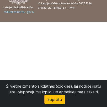
© Latvijas Valsts vēstures arhīvs 2007-2026
Slokas iela 16, Rīga, LV – 1048
raduraksti@arhivi.gov.lv
Šī vietne izmanto sīkdatnes (cookies), lai nodrošinātu
Jūsu pieprasījumu izpildi un apmeklējuma uzskaiti.
Sapratu