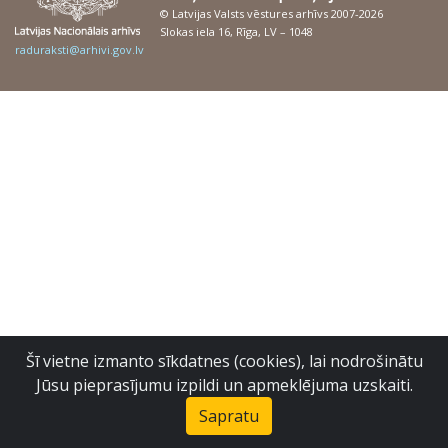
© Latvijas Valsts vēstures arhīvs 2007-2026
Slokas iela 16, Rīga, LV – 1048
raduraksti@arhivi.gov.lv
Šī vietne izmanto sīkdatnes (cookies), lai nodrošinātu
Jūsu pieprasījumu izpildi un apmeklējuma uzskaiti.
Sapratu