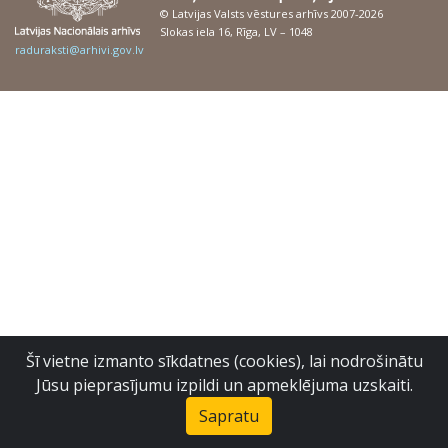
© Latvijas Valsts vēstures arhīvs 2007-2026
Slokas iela 16, Rīga, LV – 1048
raduraksti@arhivi.gov.lv
Šī vietne izmanto sīkdatnes (cookies), lai nodrošinātu
Jūsu pieprasījumu izpildi un apmeklējuma uzskaiti.
Sapratu