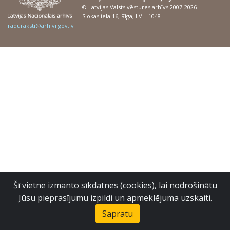
© Latvijas Valsts vēstures arhīvs 2007-2026
Slokas iela 16, Rīga, LV – 1048
raduraksti@arhivi.gov.lv
Šī vietne izmanto sīkdatnes (cookies), lai nodrošinātu
Jūsu pieprasījumu izpildi un apmeklējuma uzskaiti.
Sapratu