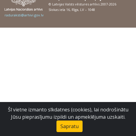
© Latvijas Valsts vēstures arhīvs 2007-2026
Slokas iela 16, Rīga, LV – 1048
raduraksti@arhivi.gov.lv
Šī vietne izmanto sīkdatnes (cookies), lai nodrošinātu
Jūsu pieprasījumu izpildi un apmeklējuma uzskaiti.
Sapratu