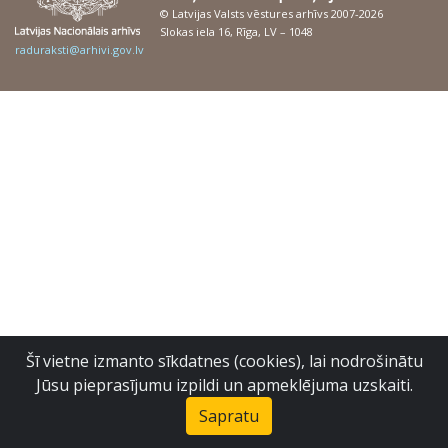
© Latvijas Valsts vēstures arhīvs 2007-2026
Slokas iela 16, Rīga, LV – 1048
raduraksti@arhivi.gov.lv
Šī vietne izmanto sīkdatnes (cookies), lai nodrošinātu
Jūsu pieprasījumu izpildi un apmeklējuma uzskaiti.
Sapratu