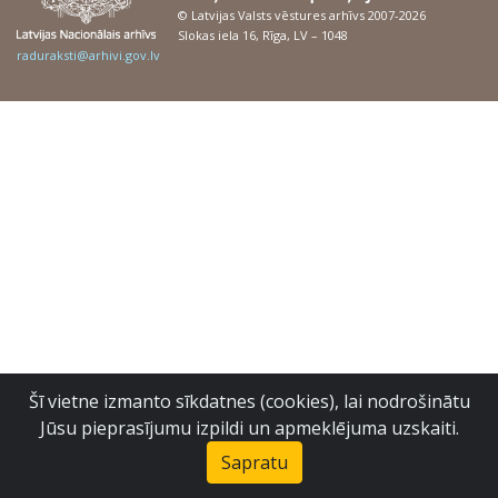
© Latvijas Valsts vēstures arhīvs 2007-2026
Slokas iela 16, Rīga, LV – 1048
raduraksti@arhivi.gov.lv
Šī vietne izmanto sīkdatnes (cookies), lai nodrošinātu
Jūsu pieprasījumu izpildi un apmeklējuma uzskaiti.
Sapratu