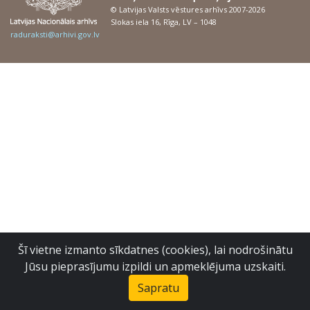
© Latvijas Valsts vēstures arhīvs 2007-2026
Slokas iela 16, Rīga, LV – 1048
raduraksti@arhivi.gov.lv
Šī vietne izmanto sīkdatnes (cookies), lai nodrošinātu
Jūsu pieprasījumu izpildi un apmeklējuma uzskaiti.
Sapratu