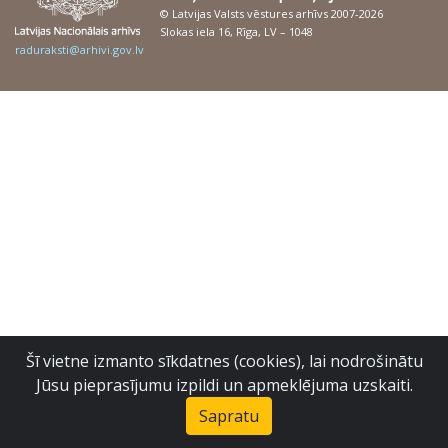
© Latvijas Valsts vēstures arhīvs 2007-2026
Slokas iela 16, Rīga, LV – 1048
raduraksti@arhivi.gov.lv
Šī vietne izmanto sīkdatnes (cookies), lai nodrošinātu
Jūsu pieprasījumu izpildi un apmeklējuma uzskaiti.
Sapratu