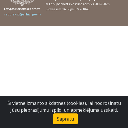
© Latvijas Valsts vēstures arhīvs 2007-2026
Slokas iela 16, Rīga, LV – 1048
raduraksti@arhivi.gov.lv
Šī vietne izmanto sīkdatnes (cookies), lai nodrošinātu
Jūsu pieprasījumu izpildi un apmeklējuma uzskaiti.
Sapratu